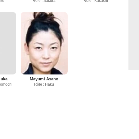
uke
Rôle : Sakura
Rôle : Kakashi
zuka
Mayumi Asano
Momochi
Rôle : Haku