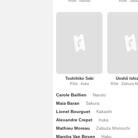
Rôle : Naruto
Rôle : Sas
Toshihiko Seki
Unshô Ishi
Rôle : Iruka
Rôle : Zabuza 
Carole Baillien
Naruto
Maia Baran
Sakura
Lionel Bourguet
Kakashi
Alexandre Crepet
Iruka
Mathieu Moreau
Zabuza Momochi
Marcha Van Boven
Haku