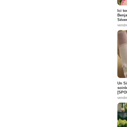
Ici t
Benj
Séver
vendr
Un Si
soiré
[SPO
vendr