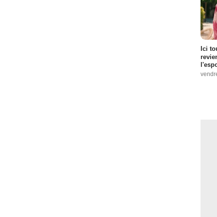
Ici t
revie
l'esp
vendr