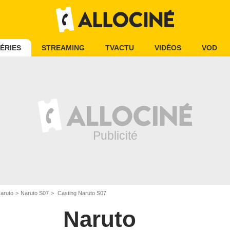
ÉRIES
STREAMING
TVACTU
VIDÉOS
VOD
aruto
Naruto S07
Casting Naruto S07
Naruto