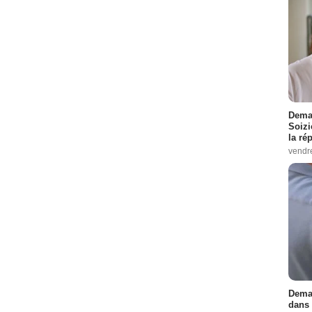
Demai
Soizi
la ré
vendr
Demai
dans 