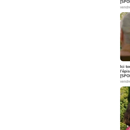
[SPO
vendr
Ici t
l'épi
[SPO
vendr