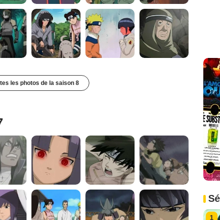
utes les photos de la saison 8
7
Sé
1