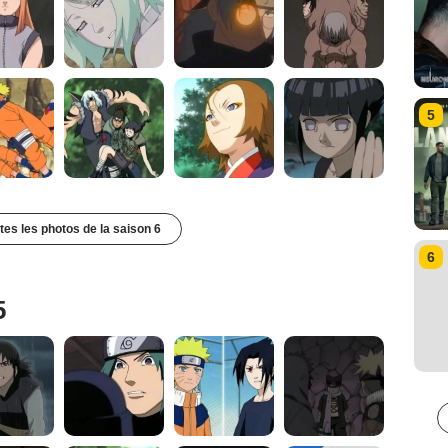
5
utes les photos de la saison 6
6
5