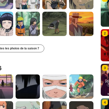
2
utes les photos de la saison 7
6
3
4