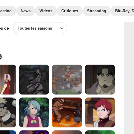
asting
News
Vidéos
Critiques
Streaming
Blu-Ray, 
os de
Toutes les saisons
9