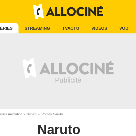
ÉRIES
STREAMING
TVACTU
VIDÉOS
VOD
éries Animation
Naruto
Photos Naruto
Naruto