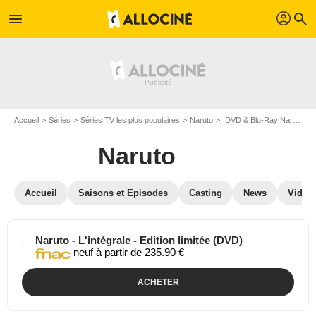
profil
menu
search
Accueil
Séries
Séries TV les plus populaires
Naruto
DVD & Blu-Ray Naruto
Naruto
Accueil
Saisons et Episodes
Casting
News
Vidéo
Naruto - L'intégrale - Edition limitée (DVD)
neuf à partir de 235.90 €
ACHETER