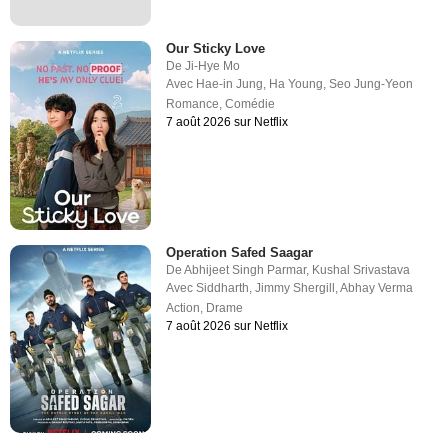
Our Sticky Love
De
Ji-Hye Mo
Avec
Hae-in Jung
,
Ha Young
,
Seo Jung-Yeon
Romance
,
Comédie
7 août 2026 sur Netflix
Operation Safed Saagar
De
Abhijeet Singh Parmar
,
Kushal Srivastava
Avec
Siddharth
,
Jimmy Shergill
,
Abhay Verma
Action
,
Drame
7 août 2026 sur Netflix