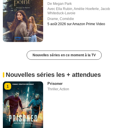
De
Megan Park
Avec
Ella Rubin
,
Amélie Hoeferle
,
Jacob
Whiteduck-Lavoie
Drame
,
Comédie
5 août 2026 sur Amazon Prime Video
Nouvelles séries en ce moment à la TV
Nouvelles séries les + attendues
Prisoner
1
Thriller
,
Action