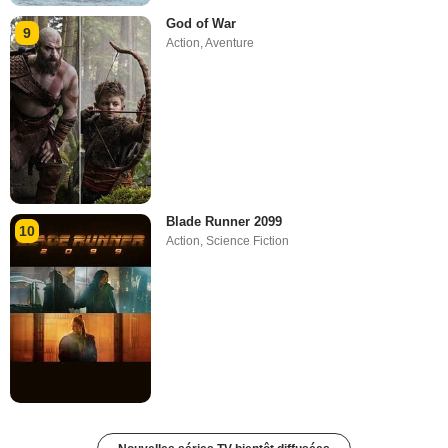
God of War
9
Action
,
Aventure
Blade Runner 2099
10
Action
,
Science Fiction