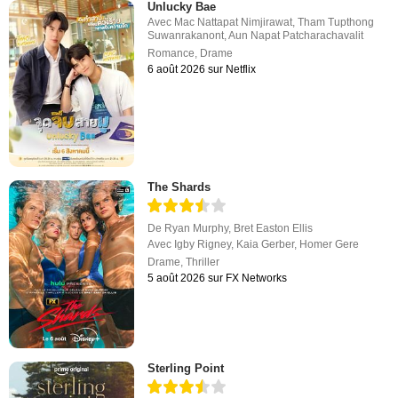
Unlucky Bae
Avec
Mac Nattapat Nimjirawat
,
Tham Tupthong
Suwanrakanont
,
Aun Napat Patcharachavalit
Romance
,
Drame
6 août 2026 sur Netflix
The Shards
De
Ryan Murphy
,
Bret Easton Ellis
Avec
Igby Rigney
,
Kaia Gerber
,
Homer Gere
Drame
,
Thriller
5 août 2026 sur FX Networks
Sterling Point