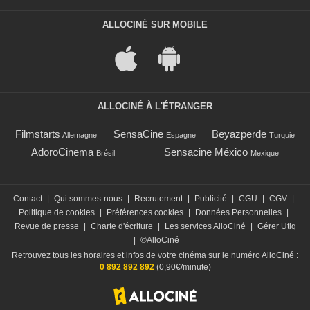
ALLOCINÉ SUR MOBILE
ALLOCINÉ À L'ÉTRANGER
Filmstarts
SensaCine
Beyazperde
Allemagne
Espagne
Turquie
AdoroCinema
Sensacine México
Brésil
Mexique
Contact
|
Qui sommes-nous
|
Recrutement
|
Publicité
|
CGU
|
CGV
|
Politique de cookies
|
Préférences cookies
|
Données Personnelles
|
Revue de presse
|
Charte d'écriture
|
Les services AlloCiné
|
Gérer Utiq
|
©AlloCiné
Retrouvez tous les horaires et infos de votre cinéma sur le numéro AlloCiné :
0 892 892 892
(0,90€/minute)