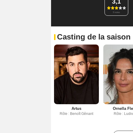
3,1
9 notes
Casting de la saison
Artus
Ornella Fl
Rôle : Benoît Gênant
Rôle : Ludi