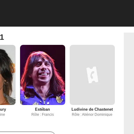
 1
eury
Estéban
Ludivine de Chastenet
vine
Rôle : Francis
Rôle : Aliénor Dominique