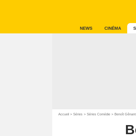
NEWS
CINÉMA
S
Accueil
Séries
Séries Comédie
Benoît Gênant 
B