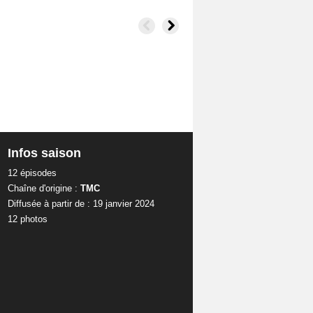
Infos saison
12 épisodes
Chaîne d'origine :
TMC
Diffusée à partir de : 19 janvier 2024
12 photos