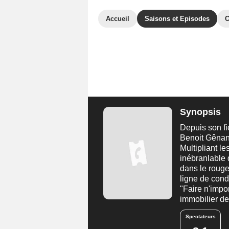
Accueil
Saisons et Episodes
C
Synopsis
Depuis son fi
Benoit Gênant
Multipliant l
inébranlable 
dans le rouge
ligne de condu
"Faire n'impo
immobilier de
Spectateurs