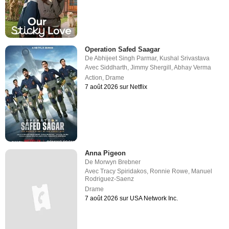
Operation Safed Saagar
De
Abhijeet Singh Parmar
,
Kushal Srivastava
Avec
Siddharth
,
Jimmy Shergill
,
Abhay Verma
Action
,
Drame
7 août 2026 sur Netflix
Anna Pigeon
De
Morwyn Brebner
Avec
Tracy Spiridakos
,
Ronnie Rowe
,
Manuel
Rodriguez-Saenz
Drame
7 août 2026 sur USA Network Inc.