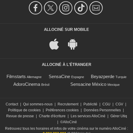
ALLOCINÉ SUR MOBILE
ALLOCINÉ À L'ÉTRANGER
Filmstarts
SensaCine
Beyazperde
Allemagne
Espagne
Turquie
AdoroCinema
Sensacine México
Brésil
Mexique
Contact
|
Qui sommes-nous
|
Recrutement
|
Publicité
|
CGU
|
CGV
|
Politique de cookies
|
Préférences cookies
|
Données Personnelles
|
Revue de presse
|
Charte d'écriture
|
Les services AlloCiné
|
Gérer Utiq
|
©AlloCiné
Retrouvez tous les horaires et infos de votre cinéma sur le numéro AlloCiné :