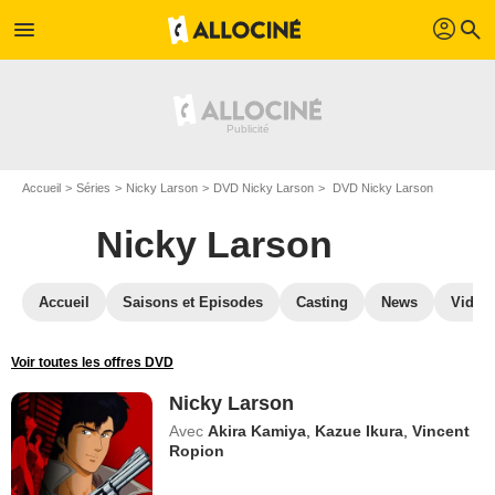
profil
menu
search
Accueil
Séries
Nicky Larson
DVD Nicky Larson
DVD Nicky Larson
Nicky Larson
Accueil
Saisons et Episodes
Casting
News
Vidéo
Voir toutes les offres DVD
Nicky Larson
Avec
Akira Kamiya
,
Kazue Ikura
,
Vincent
Ropion