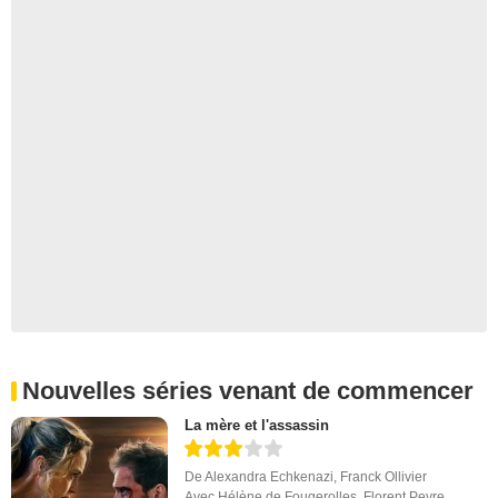
Nouvelles séries venant de commencer
La mère et l'assassin
De
Alexandra Echkenazi
,
Franck Ollivier
Avec
Hélène de Fougerolles
,
Florent Peyre
,