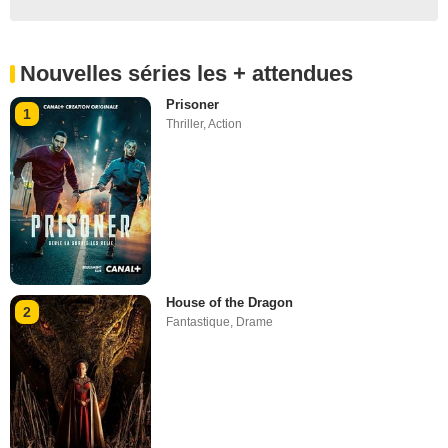
Nouvelles séries les + attendues
Prisoner
1
Thriller
,
Action
House of the Dragon
2
Fantastique
,
Drame