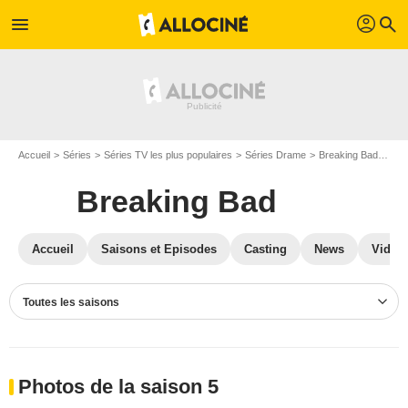
profil
menu
search
Accueil
Séries
Séries TV les plus populaires
Séries Drame
Breaking Bad
Pho
Breaking Bad
Accueil
Saisons et Episodes
Casting
News
Vidéo
Toutes les saisons
Photos de la saison 5