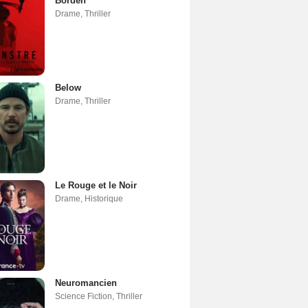
Borden
Drame
,
Thriller
Below
Drame
,
Thriller
Le Rouge et le Noir
Drame
,
Historique
Neuromancien
Science Fiction
,
Thriller