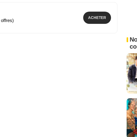
ACHETER
 offres)
No
c