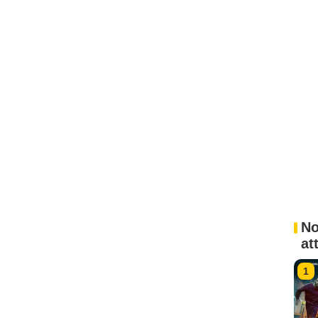
No
at
1