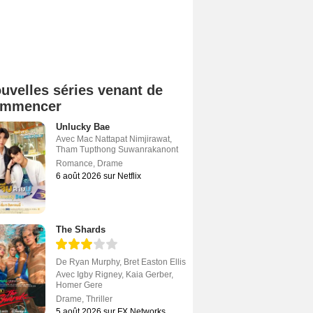
uvelles séries venant de
ommencer
Unlucky Bae
Avec
Mac Nattapat Nimjirawat
,
Tham Tupthong Suwanrakanont
Romance
,
Drame
6 août 2026 sur Netflix
The Shards
De
Ryan Murphy
,
Bret Easton Ellis
Avec
Igby Rigney
,
Kaia Gerber
,
Homer Gere
Drame
,
Thriller
5 août 2026 sur FX Networks