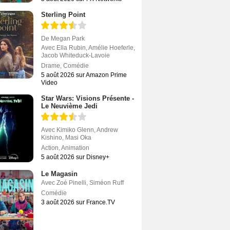
Sterling Point
De
Megan Park
Avec
Ella Rubin
,
Amélie Hoeferle
,
Jacob Whiteduck-Lavoie
Drame
,
Comédie
5 août 2026 sur Amazon Prime
Video
Star Wars: Visions Présente -
Le Neuvième Jedi
Avec
Kimiko Glenn
,
Andrew
Kishino
,
Masi Oka
Action
,
Animation
5 août 2026 sur Disney+
Le Magasin
Avec
Zoé Pinelli
,
Siméon Ruff
Comédie
3 août 2026 sur France.TV