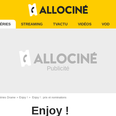
ÉRIES
STREAMING
TVACTU
VIDÉOS
VOD
éries Drame
Enjoy !
Enjoy ! : prix et nominations
Enjoy !