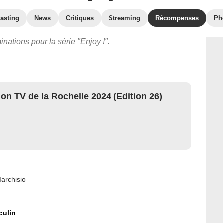
asting
News
Critiques
Streaming
Récompenses
Ph
inations pour la série "Enjoy !".
tion TV de la Rochelle 2024 (Edition 26)
archisio
culin