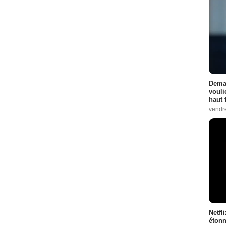
Demai
vouli
haut 
vendr
Netfl
étonn