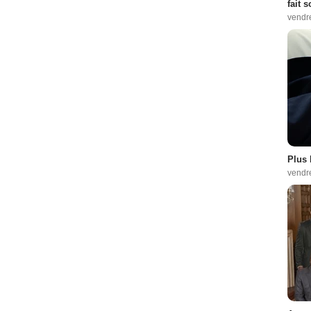
fait 
vendr
Plus 
vendr