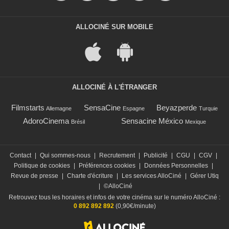
ALLOCINÉ SUR MOBILE
ALLOCINÉ À L'ÉTRANGER
Filmstarts
SensaCine
Beyazperde
Allemagne
Espagne
Turquie
AdoroCinema
Sensacine México
Brésil
Mexique
Contact
|
Qui sommes-nous
|
Recrutement
|
Publicité
|
CGU
|
CGV
|
Politique de cookies
|
Préférences cookies
|
Données Personnelles
|
Revue de presse
|
Charte d'écriture
|
Les services AlloCiné
|
Gérer Utiq
|
©AlloCiné
Retrouvez tous les horaires et infos de votre cinéma sur le numéro AlloCiné :
0 892 892 892
(0,90€/minute)