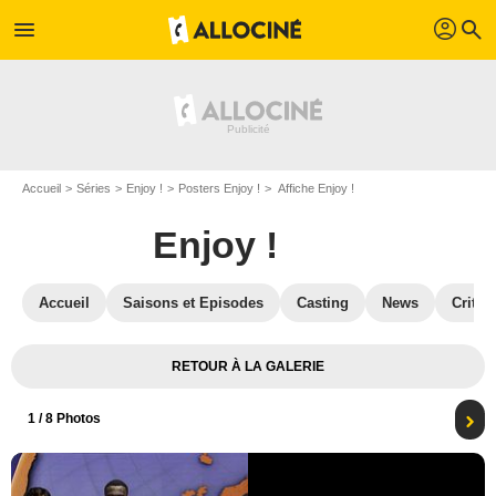
profil
menu
search
Accueil
Séries
Enjoy !
Posters Enjoy !
Affiche Enjoy !
Enjoy !
Accueil
Saisons et Episodes
Casting
News
Critiq
RETOUR À LA GALERIE
1
/ 8 Photos