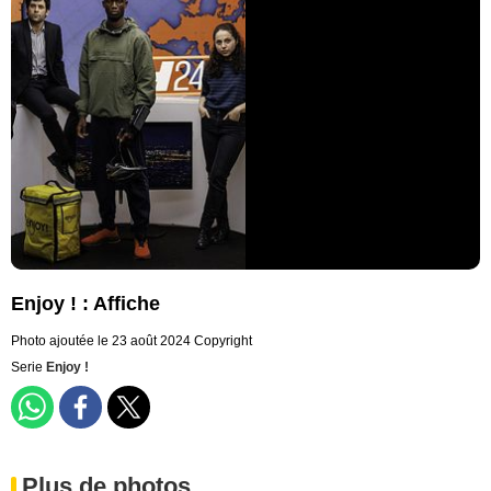
Enjoy ! : Affiche
Photo ajoutée le 23 août 2024
Copyright
Serie
Enjoy !
Plus de photos