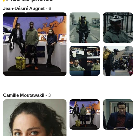
Jean-Désiré Augnet
- 6
Camille Moutawakil
- 3