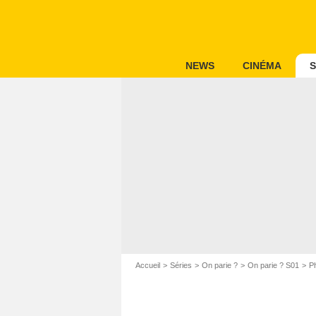
NEWS
CINÉMA
S
Accueil
Séries
On parie ?
On parie ? S01
P