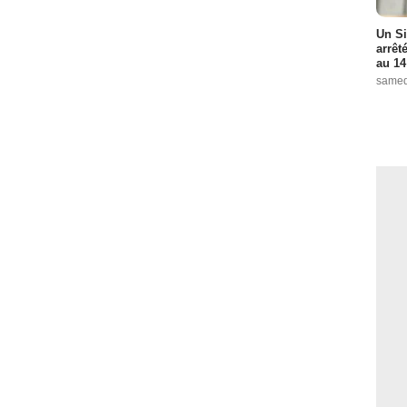
Un Si
arrêt
au 14
samed