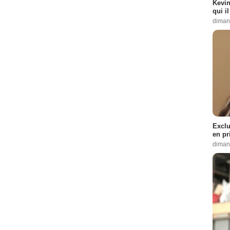
Kevin
qui i
diman
Exclu
en pr
diman