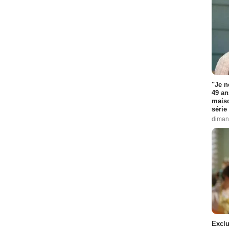
"Je n
49 an
maiso
série 
diman
Exclu