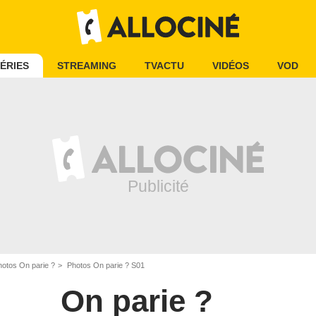
ÉRIES
STREAMING
TVACTU
VIDÉOS
VOD
hotos On parie ?
Photos On parie ? S01
On parie ?