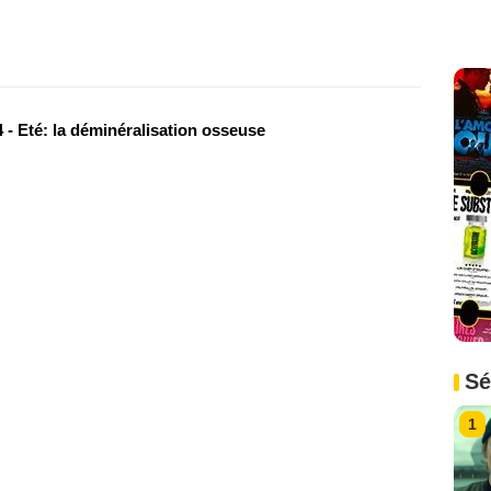
 - Eté: la déminéralisation osseuse
Sé
1