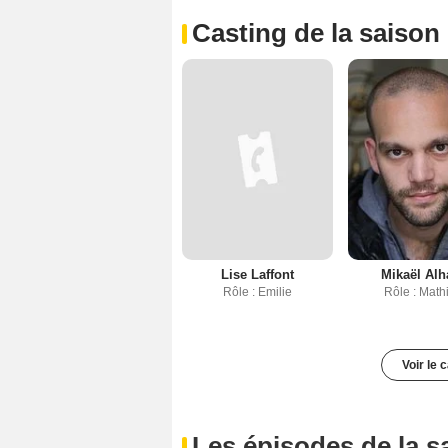
Casting de la saison
Lise Laffont
Mikaël Alh
Rôle : Emilie
Rôle : Math
Voir le 
Les épisodes de la s