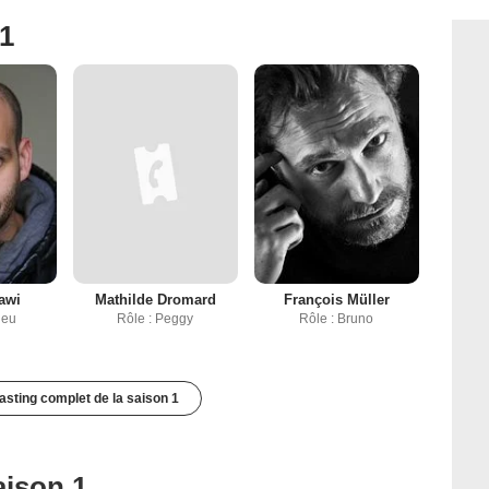
 1
awi
Mathilde Dromard
François Müller
ieu
Rôle : Peggy
Rôle : Bruno
casting complet de la saison 1
aison 1