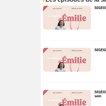
S01E01
S01E02 
S01E03 
sein