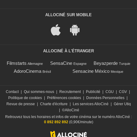
ALLOCINÉ SUR MOBILE
ALLOCINÉ À L'ÉTRANGER
Filmstarts
SensaCine
Beyazperde
Allemagne
Espagne
Turquie
AdoroCinema
Sensacine México
Brésil
Mexique
Contact
|
Qui sommes-nous
|
Recrutement
|
Publicité
|
CGU
|
CGV
|
Politique de cookies
|
Préférences cookies
|
Données Personnelles
|
Revue de presse
|
Charte d'écriture
|
Les services AlloCiné
|
Gérer Utiq
|
©AlloCiné
Retrouvez tous les horaires et infos de votre cinéma sur le numéro AlloCiné :
0 892 892 892
(0,90€/minute)