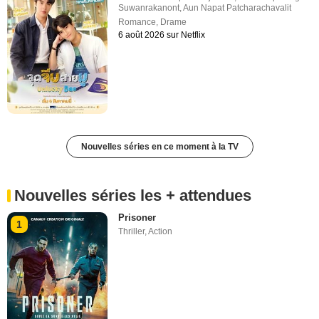
Suwanrakanont
,
Aun Napat Patcharachavalit
Romance
,
Drame
6 août 2026 sur Netflix
Nouvelles séries en ce moment à la TV
Nouvelles séries les + attendues
Prisoner
1
Thriller
,
Action