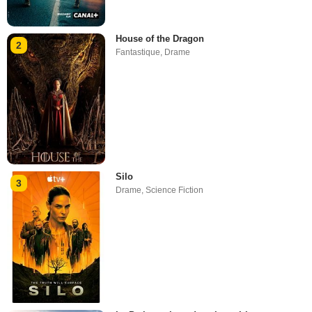
House of the Dragon
2
Fantastique
,
Drame
Silo
3
Drame
,
Science Fiction