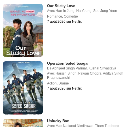
Our Sticky Love
Avec
Hae-in Jung
,
Ha Young
,
Seo Jung-Yeon
Romance
,
Comédie
7 août 2026 sur Netflix
Operation Safed Saagar
De
Abhijeet Singh Parmar
,
Kushal Srivastava
Avec
Harssh Singh
,
Pawan Chopra
,
Adittya Singh
Rraghuwanshi
Action
,
Drame
7 août 2026 sur Netflix
Unlucky Bae
Avec
Mac Nattapat Nimjirawat
,
Tham Tupthong