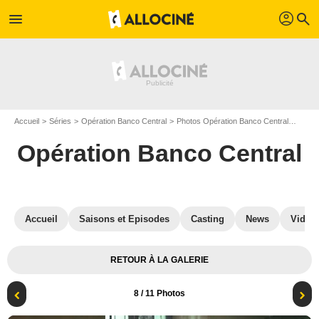
profil
menu
search
Accueil
Séries
Opération Banco Central
Photos Opération Banco Central
Photo
Opération Banco Central
Accueil
Saisons et Episodes
Casting
News
Vidéo
RETOUR À LA GALERIE
8
/ 11 Photos