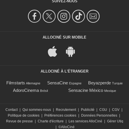
SUIVEZ-NOUS
ALLOCINÉ SUR MOBILE
ALLOCINÉ À L'ÉTRANGER
Filmstarts
SensaCine
Beyazperde
Allemagne
Espagne
Turquie
AdoroCinema
Sensacine México
Brésil
Mexique
Contact
|
Qui sommes-nous
|
Recrutement
|
Publicité
|
CGU
|
CGV
|
Politique de cookies
|
Préférences cookies
|
Données Personnelles
|
Revue de presse
|
Charte d'écriture
|
Les services AlloCiné
|
Gérer Utiq
|
©AlloCiné