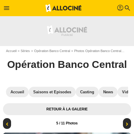
profil
menu
search
Accueil
Séries
Opération Banco Central
Photos Opération Banco Central
Photo
Opération Banco Central
Accueil
Saisons et Episodes
Casting
News
Vidéo
RETOUR À LA GALERIE
5
/ 11 Photos