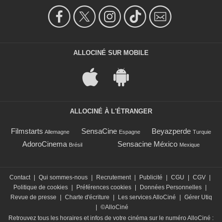
ALLOCINÉ SUR MOBILE
ALLOCINÉ À L'ÉTRANGER
Filmstarts
SensaCine
Beyazperde
Allemagne
Espagne
Turquie
AdoroCinema
Sensacine México
Brésil
Mexique
Contact
|
Qui sommes-nous
|
Recrutement
|
Publicité
|
CGU
|
CGV
|
Politique de cookies
|
Préférences cookies
|
Données Personnelles
|
Revue de presse
|
Charte d'écriture
|
Les services AlloCiné
|
Gérer Utiq
|
©AlloCiné
Retrouvez tous les horaires et infos de votre cinéma sur le numéro AlloCiné :