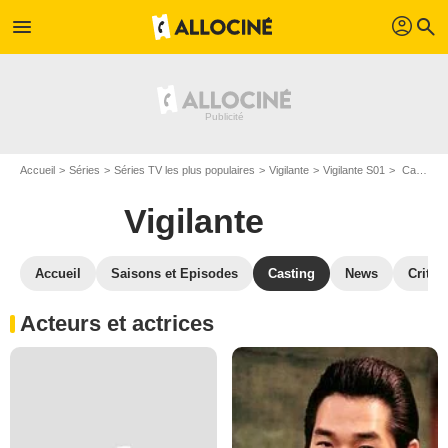
profil
menu
search
Accueil
Séries
Séries TV les plus populaires
Vigilante
Vigilante S01
Casting Vigilante S01
Vigilante
Accueil
Saisons et Episodes
Casting
News
Critiq
Acteurs et actrices