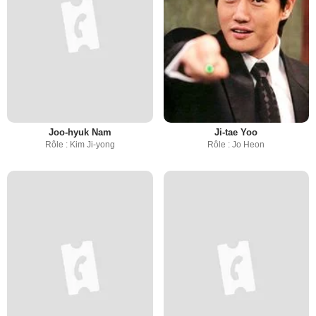
Joo-hyuk Nam
Ji-tae Yoo
Rôle : Kim Ji-yong
Rôle : Jo Heon