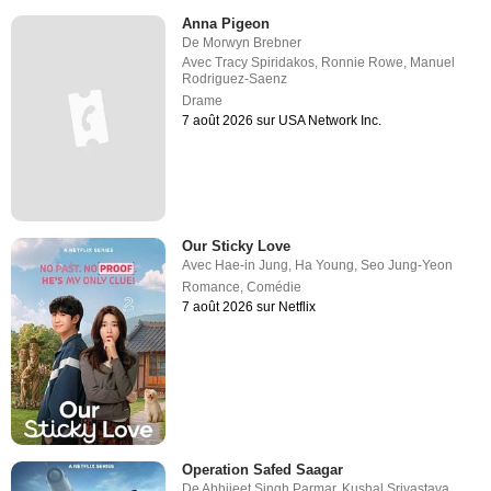
Anna Pigeon
De
Morwyn Brebner
Avec
Tracy Spiridakos
,
Ronnie Rowe
,
Manuel
Rodriguez-Saenz
Drame
7 août 2026 sur USA Network Inc.
Our Sticky Love
Avec
Hae-in Jung
,
Ha Young
,
Seo Jung-Yeon
Romance
,
Comédie
7 août 2026 sur Netflix
Operation Safed Saagar
De
Abhijeet Singh Parmar
,
Kushal Srivastava