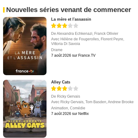
Nouvelles séries venant de commencer
La mère et l'assassin
De
Alexandra Echkenazi
,
Franck Ollivier
Avec
Hélène de Fougerolles
,
Florent Peyre
,
Vittoria Di Savoia
Drame
7 août 2026 sur France.TV
Alley Cats
De
Ricky Gervais
Avec
Ricky Gervais
,
Tom Basden
,
Andrew Brooke
Animation
,
Comédie
7 août 2026 sur Netflix