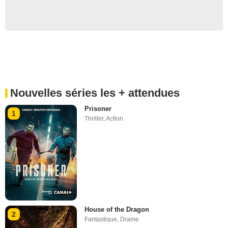
Nouvelles séries les + attendues
Prisoner
1
Thriller
,
Action
House of the Dragon
2
Fantastique
,
Drame