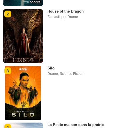
House of the Dragon
2
Fantastique
,
Drame
Silo
3
Drame
,
Science Fiction
La Petite maison dans la prairie
4