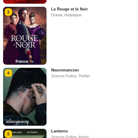
Le Rouge et le Noir
3
Drame
,
Historique
Neuromancien
4
Science Fiction
,
Thriller
Lanterns
5
Science Fiction
,
Action