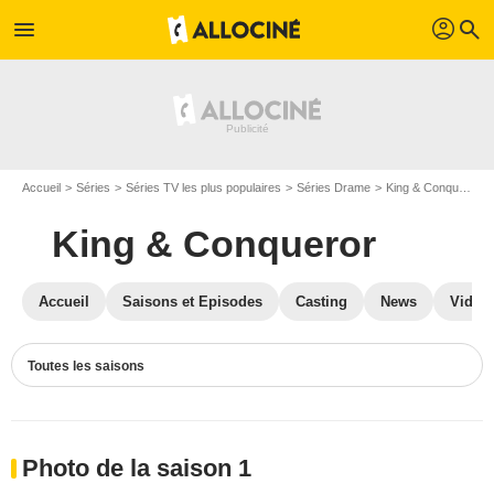
profil
menu
search
Accueil
Séries
Séries TV les plus populaires
Séries Drame
King & Conqueror
King & Conqueror
Accueil
Saisons et Episodes
Casting
News
Vidéo
Toutes les saisons
Photo de la saison 1