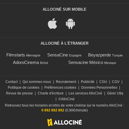
ALLOCINÉ SUR MOBILE
ALLOCINÉ À L'ÉTRANGER
Filmstarts
SensaCine
Beyazperde
Allemagne
Espagne
Turquie
AdoroCinema
Sensacine México
Brésil
Mexique
Contact
|
Qui sommes-nous
|
Recrutement
|
Publicité
|
CGU
|
CGV
|
Politique de cookies
|
Préférences cookies
|
Données Personnelles
|
Revue de presse
|
Charte d'écriture
|
Les services AlloCiné
|
Gérer Utiq
|
©AlloCiné
Retrouvez tous les horaires et infos de votre cinéma sur le numéro AlloCiné :
0 892 892 892
(0,90€/minute)