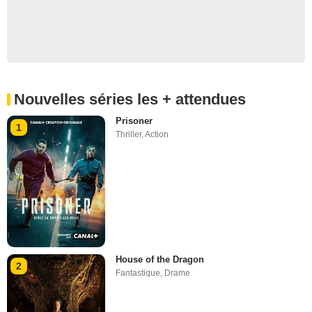
Nouvelles séries les + attendues
Prisoner
1
Thriller
,
Action
House of the Dragon
2
Fantastique
,
Drame