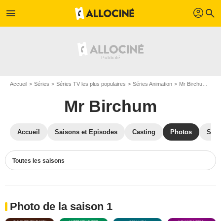
profil
menu
search
Accueil
Séries
Séries TV les plus populaires
Séries Animation
Mr Birchum
Ph
Mr Birchum
Accueil
Saisons et Episodes
Casting
Photos
Séri
Toutes les saisons
Photo de la saison 1