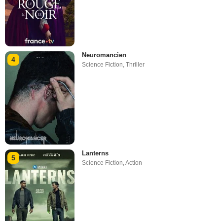
Neuromancien
4
Science Fiction
,
Thriller
Lanterns
5
Science Fiction
,
Action