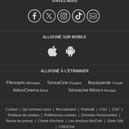
SUIVEZ-NOUS
ALLOCINÉ SUR MOBILE
ALLOCINÉ À L'ÉTRANGER
Filmstarts
SensaCine
Beyazperde
Allemagne
Espagne
Turquie
AdoroCinema
Sensacine México
Brésil
Mexique
Contact
|
Qui sommes-nous
|
Recrutement
|
Publicité
|
CGU
|
CGV
|
Politique de cookies
|
Préférences cookies
|
Données Personnelles
|
Revue de presse
|
Charte d'écriture
|
Les services AlloCiné
|
Gérer Utiq
|
©AlloCiné