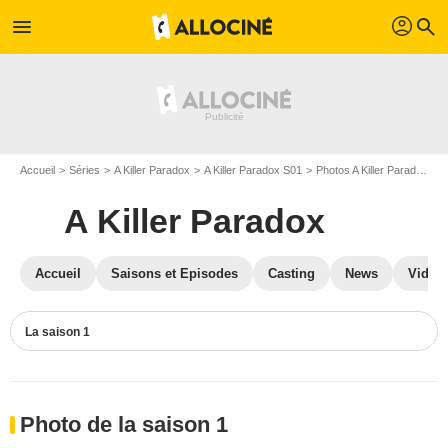
profil
menu
search
Accueil
Séries
A Killer Paradox
A Killer Paradox S01
Photos A Killer Paradox
P
A Killer Paradox
Accueil
Saisons et Episodes
Casting
News
Vidéo
La saison 1
Photo de la saison 1