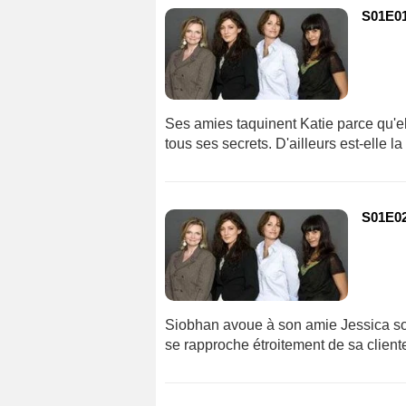
S01E01
Ses amies taquinent Katie parce qu'ell
tous ses secrets. D'ailleurs est-elle l
S01E02 
Siobhan avoue à son amie Jessica son 
se rapproche étroitement de sa client