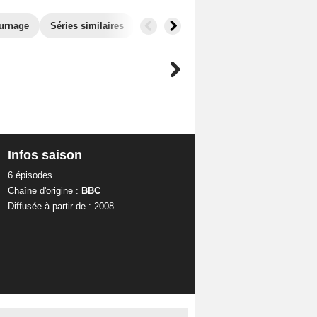
ournage
Séries similaires
Infos saison
6 épisodes
Chaîne d'origine :
BBC
Diffusée à partir de : 2008