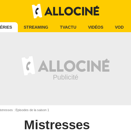
ÉRIES
STREAMING
TVACTU
VIDÉOS
VOD
stresses : Episodes de la saison 1
Mistresses