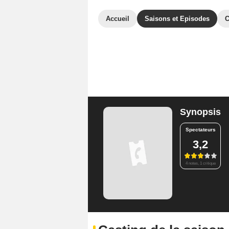
Accueil
Saisons et Episodes
C
Synopsis
Spectateurs
3,2
4 notes, 1 critique