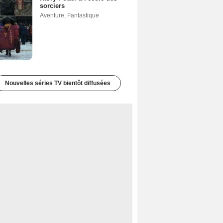
sorciers
Aventure
,
Fantastique
Nouvelles séries TV bientôt diffusées