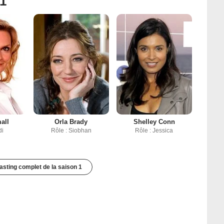
 1
all
Orla Brady
Shelley Conn
di
Rôle : Siobhan
Rôle : Jessica
casting complet de la saison 1