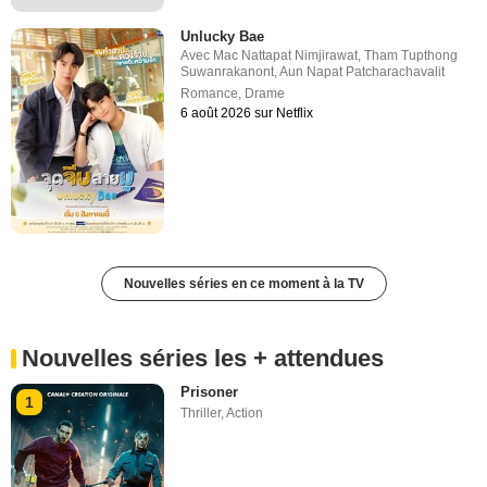
Unlucky Bae
Avec
Mac Nattapat Nimjirawat
,
Tham Tupthong
Suwanrakanont
,
Aun Napat Patcharachavalit
Romance
,
Drame
6 août 2026 sur Netflix
Nouvelles séries en ce moment à la TV
Nouvelles séries les + attendues
Prisoner
1
Thriller
,
Action