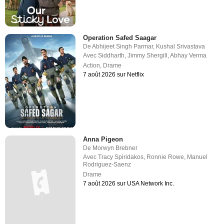
Operation Safed Saagar
De
Abhijeet Singh Parmar
,
Kushal Srivastava
Avec
Siddharth
,
Jimmy Shergill
,
Abhay Verma
Action
,
Drame
7 août 2026 sur Netflix
Anna Pigeon
De
Morwyn Brebner
Avec
Tracy Spiridakos
,
Ronnie Rowe
,
Manuel
Rodriguez-Saenz
Drame
7 août 2026 sur USA Network Inc.