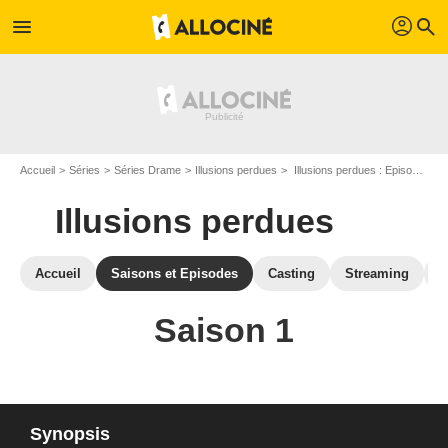
profil
menu
search
Accueil
Séries
Séries Drame
Illusions perdues
Illusions perdues : Episodes de la saison 1
Illusions perdues
Accueil
Saisons et Episodes
Casting
Streaming
S
Saison 1
Synopsis