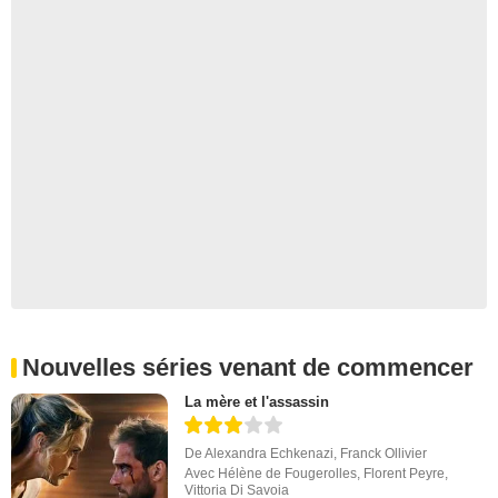
Nouvelles séries venant de commencer
La mère et l'assassin
De
Alexandra Echkenazi
,
Franck Ollivier
Avec
Hélène de Fougerolles
,
Florent Peyre
,
Vittoria Di Savoia