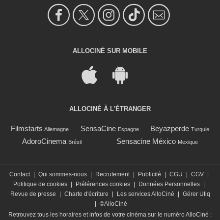
ALLOCINÉ SUR MOBILE
ALLOCINÉ À L'ÉTRANGER
Filmstarts
SensaCine
Beyazperde
Allemagne
Espagne
Turquie
AdoroCinema
Sensacine México
Brésil
Mexique
Contact
|
Qui sommes-nous
|
Recrutement
|
Publicité
|
CGU
|
CGV
|
Politique de cookies
|
Préférences cookies
|
Données Personnelles
|
Revue de presse
|
Charte d'écriture
|
Les services AlloCiné
|
Gérer Utiq
|
©AlloCiné
Retrouvez tous les horaires et infos de votre cinéma sur le numéro AlloCiné :