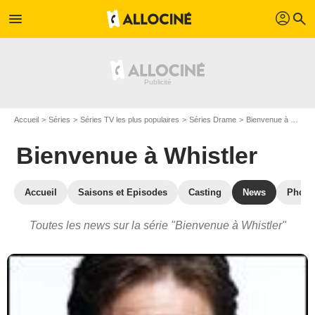
profil
menu
search
Accueil
Séries
Séries TV les plus populaires
Séries Drame
Bienvenue à Whistler
Bienvenue à Whistler
Accueil
Saisons et Episodes
Casting
News
Photo
Toutes les news sur la série "Bienvenue à Whistler"