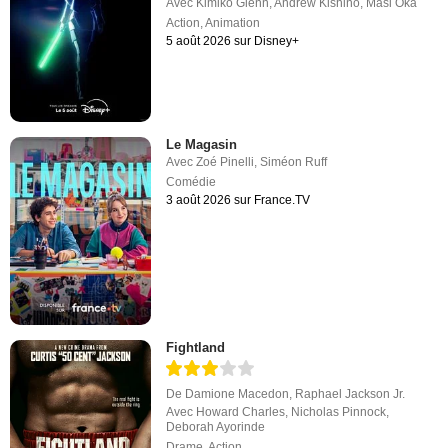
Avec
Kimiko Glenn
,
Andrew Kishino
,
Masi Oka
Action
,
Animation
5 août 2026 sur Disney+
Le Magasin
Avec
Zoé Pinelli
,
Siméon Ruff
Comédie
3 août 2026 sur France.TV
Fightland
De
Damione Macedon
,
Raphael Jackson Jr.
Avec
Howard Charles
,
Nicholas Pinnock
,
Deborah Ayorinde
Drame
,
Action