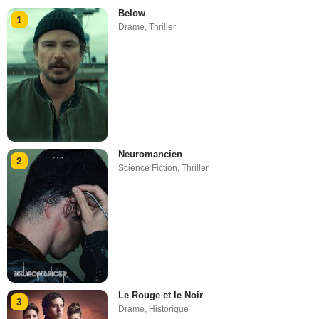
Below
1
Drame
,
Thriller
Neuromancien
2
Science Fiction
,
Thriller
Le Rouge et le Noir
3
Drame
,
Historique