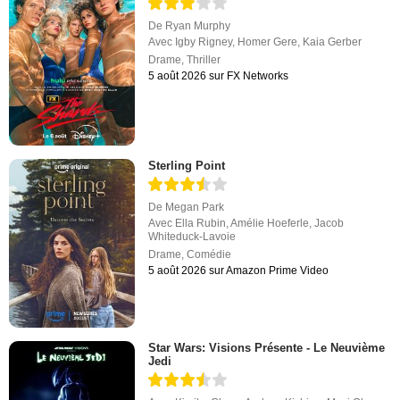
De
Ryan Murphy
Avec
Igby Rigney
,
Homer Gere
,
Kaia Gerber
Drame
,
Thriller
5 août 2026 sur FX Networks
Sterling Point
De
Megan Park
Avec
Ella Rubin
,
Amélie Hoeferle
,
Jacob
Whiteduck-Lavoie
Drame
,
Comédie
5 août 2026 sur Amazon Prime Video
Star Wars: Visions Présente - Le Neuvième
Jedi