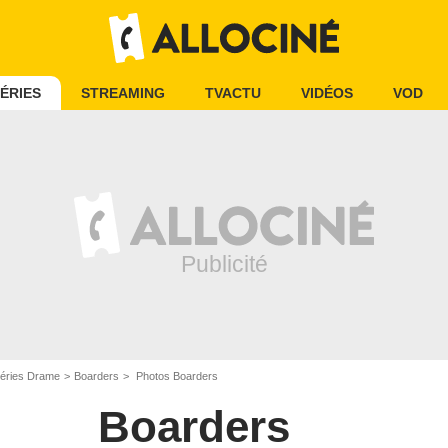
ÉRIES
STREAMING
TVACTU
VIDÉOS
VOD
éries Drame
Boarders
Photos Boarders
Boarders