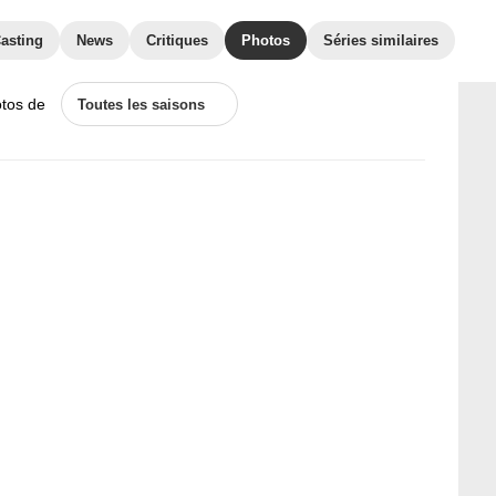
asting
News
Critiques
Photos
Séries similaires
otos de
Toutes les saisons