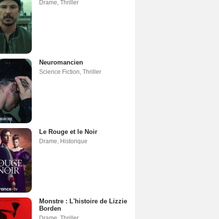
Drame
,
Thriller
Neuromancien
Science Fiction
,
Thriller
Le Rouge et le Noir
Drame
,
Historique
Monstre : L'histoire de Lizzie
Borden
Drame
,
Thriller