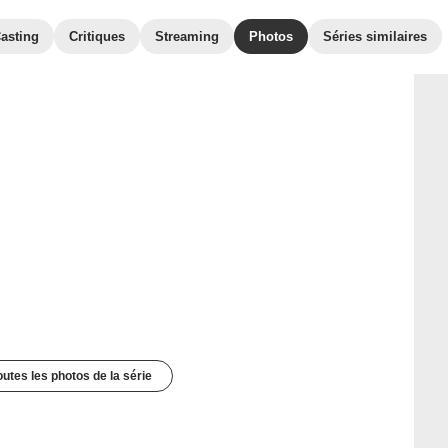
asting
Critiques
Streaming
Photos
Séries similaires
outes les photos de la série