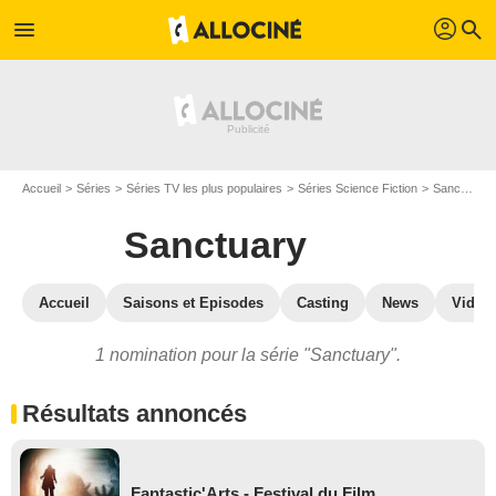
profil
menu
search
Accueil
Séries
Séries TV les plus populaires
Séries Science Fiction
Sanctuary
Sanctuary
Accueil
Saisons et Episodes
Casting
News
Vidéo
1 nomination pour la série "Sanctuary".
Résultats annoncés
Fantastic'Arts - Festival du Film