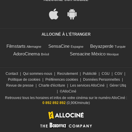
ALLOCINÉ À L'ÉTRANGER
Filmstarts
SensaCine
Beyazperde
Allemagne
Espagne
Turquie
AdoroCinema
Sensacine México
Brésil
Mexique
Contact
|
Qui sommes-nous
|
Recrutement
|
Publicité
|
CGU
|
CGV
|
Politique de cookies
|
Préférences cookies
|
Données Personnelles
|
Revue de presse
|
Charte d'écriture
|
Les services AlloCiné
|
Gérer Utiq
|
©AlloCiné
Retrouvez tous les horaires et infos de votre cinéma sur le numéro AlloCiné :
0 892 892 892
(0,90€/minute)