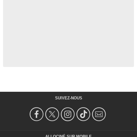
SUIVEZ-NOUS
ALLOCINÉ SUR MOBILE