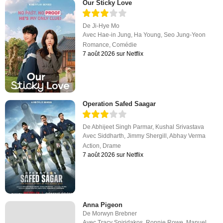
Our Sticky Love
De
Ji-Hye Mo
Avec
Hae-in Jung
,
Ha Young
,
Seo Jung-Yeon
Romance
,
Comédie
7 août 2026 sur Netflix
Operation Safed Saagar
De
Abhijeet Singh Parmar
,
Kushal Srivastava
Avec
Siddharth
,
Jimmy Shergill
,
Abhay Verma
Action
,
Drame
7 août 2026 sur Netflix
Anna Pigeon
De
Morwyn Brebner
Avec
Tracy Spiridakos
,
Ronnie Rowe
,
Manuel