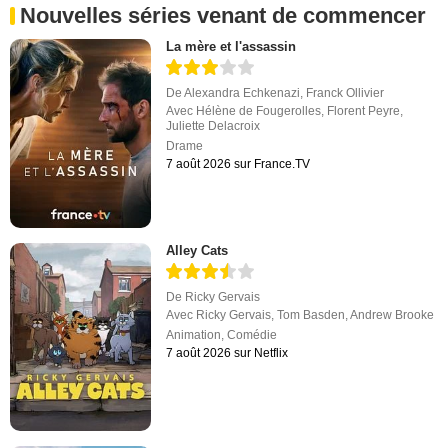
Nouvelles séries venant de commencer
La mère et l'assassin
De
Alexandra Echkenazi
,
Franck Ollivier
Avec
Hélène de Fougerolles
,
Florent Peyre
,
Juliette Delacroix
Drame
7 août 2026 sur France.TV
Alley Cats
De
Ricky Gervais
Avec
Ricky Gervais
,
Tom Basden
,
Andrew Brooke
Animation
,
Comédie
7 août 2026 sur Netflix