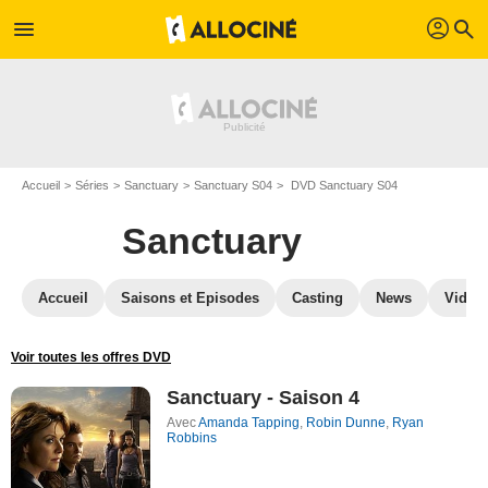
profil
menu
search
Accueil
Séries
Sanctuary
Sanctuary S04
DVD Sanctuary S04
Sanctuary
Accueil
Saisons et Episodes
Casting
News
Vidéo
Voir toutes les offres DVD
Sanctuary - Saison 4
Avec
Amanda Tapping
,
Robin Dunne
,
Ryan
Robbins