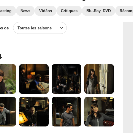
asting
News
Vidéos
Critiques
Blu-Ray, DVD
Récom
os de
Toutes les saisons
4