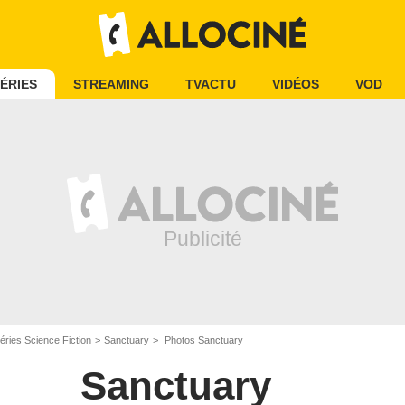
ÉRIES
STREAMING
TVACTU
VIDÉOS
VOD
éries Science Fiction
Sanctuary
Photos Sanctuary
Sanctuary