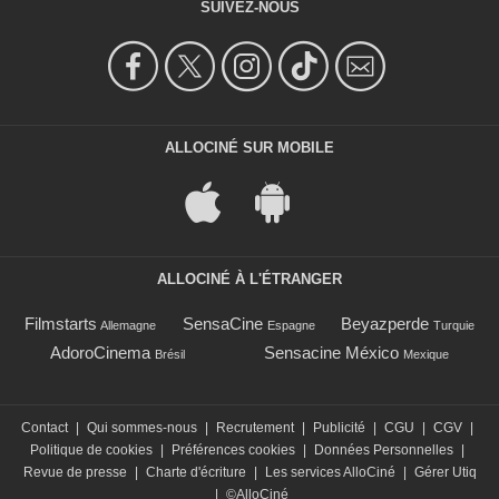
SUIVEZ-NOUS
ALLOCINÉ SUR MOBILE
ALLOCINÉ À L'ÉTRANGER
Filmstarts
SensaCine
Beyazperde
Allemagne
Espagne
Turquie
AdoroCinema
Sensacine México
Brésil
Mexique
Contact
|
Qui sommes-nous
|
Recrutement
|
Publicité
|
CGU
|
CGV
|
Politique de cookies
|
Préférences cookies
|
Données Personnelles
|
Revue de presse
|
Charte d'écriture
|
Les services AlloCiné
|
Gérer Utiq
|
©AlloCiné