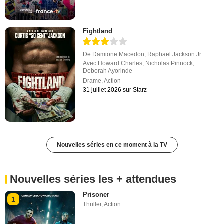
Fightland
De
Damione Macedon
,
Raphael Jackson Jr.
Avec
Howard Charles
,
Nicholas Pinnock
,
Deborah Ayorinde
Drame
,
Action
31 juillet 2026 sur Starz
Nouvelles séries en ce moment à la TV
Nouvelles séries les + attendues
Prisoner
1
Thriller
,
Action