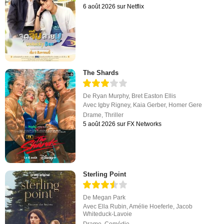
6 août 2026 sur Netflix
The Shards
De
Ryan Murphy
,
Bret Easton Ellis
Avec
Igby Rigney
,
Kaia Gerber
,
Homer Gere
Drame
,
Thriller
5 août 2026 sur FX Networks
Sterling Point
De
Megan Park
Avec
Ella Rubin
,
Amélie Hoeferle
,
Jacob
Whiteduck-Lavoie