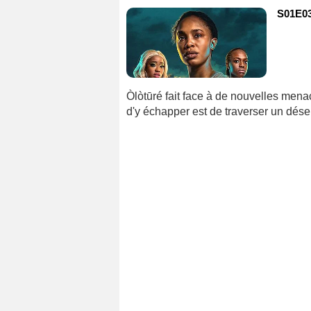
S01E03
Òlòtūré fait face à de nouvelles mena
d'y échapper est de traverser un déser