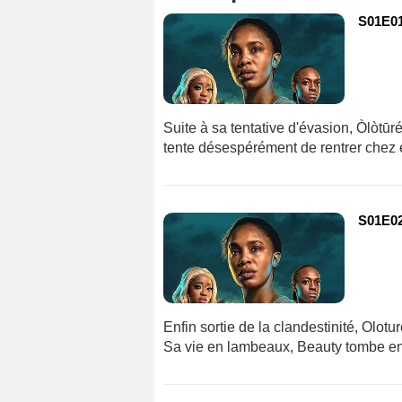
S01E01
Suite à sa tentative d'évasion, Òlòtū
tente désespérément de rentrer chez e
S01E02
Enfin sortie de la clandestinité, Olo
Sa vie en lambeaux, Beauty tombe ent