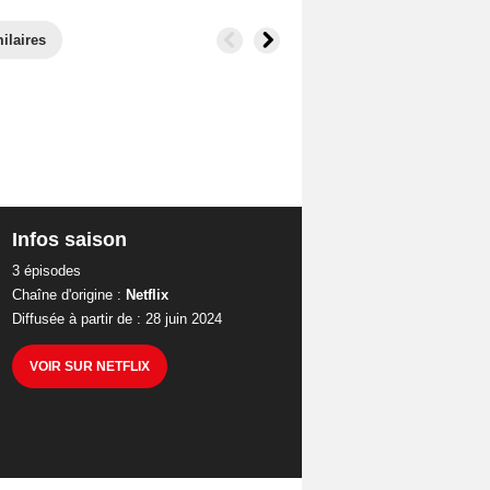
ilaires
Infos saison
3 épisodes
Chaîne d'origine :
Netflix
Diffusée à partir de : 28 juin 2024
VOIR SUR NETFLIX