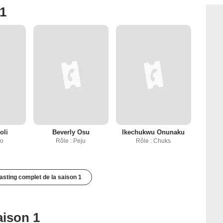
 1
oli
Beverly Osu
Ikechukwu Onunaku
ro
Rôle : Peju
Rôle : Chuks
casting complet de la saison 1
aison 1