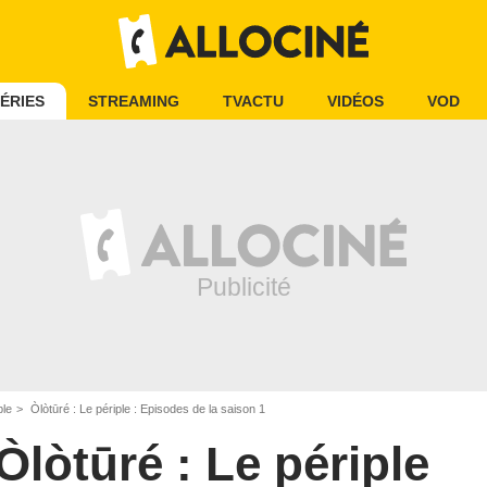
ÉRIES
STREAMING
TVACTU
VIDÉOS
VOD
ple
Òlòtūré : Le périple : Episodes de la saison 1
Òlòtūré : Le périple