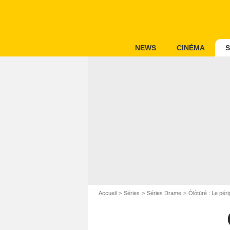
NEWS
CINÉMA
S
Accueil
Séries
Séries Drame
Òlòtūré : Le péri