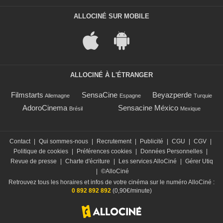
ALLOCINÉ SUR MOBILE
ALLOCINÉ À L'ÉTRANGER
Filmstarts
SensaCine
Beyazperde
Allemagne
Espagne
Turquie
AdoroCinema
Sensacine México
Brésil
Mexique
Contact
|
Qui sommes-nous
|
Recrutement
|
Publicité
|
CGU
|
CGV
|
Politique de cookies
|
Préférences cookies
|
Données Personnelles
|
Revue de presse
|
Charte d'écriture
|
Les services AlloCiné
|
Gérer Utiq
|
©AlloCiné
Retrouvez tous les horaires et infos de votre cinéma sur le numéro AlloCiné :
0 892 892 892
(0,90€/minute)