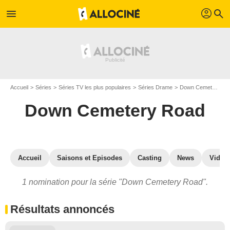
profil
menu
search
Accueil
Séries
Séries TV les plus populaires
Séries Drame
Down Cemetery Road
Down Cemetery Road
Accueil
Saisons et Episodes
Casting
News
Vidéo
1 nomination pour la série "Down Cemetery Road".
Résultats annoncés