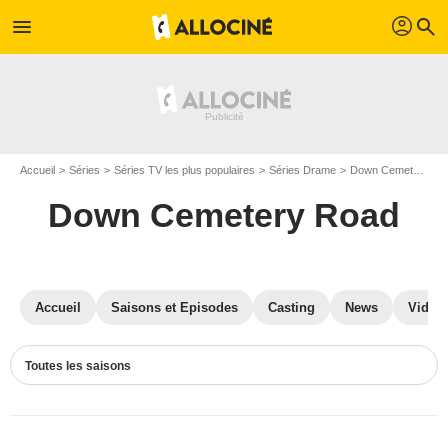
profil
menu
search
Accueil
Séries
Séries TV les plus populaires
Séries Drame
Down Cemetery Road
Down Cemetery Road
Accueil
Saisons et Episodes
Casting
News
Vidéo
Toutes les saisons