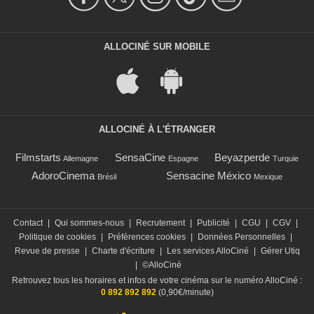
ALLOCINÉ SUR MOBILE
ALLOCINÉ À L'ÉTRANGER
Filmstarts
SensaCine
Beyazperde
Allemagne
Espagne
Turquie
AdoroCinema
Sensacine México
Brésil
Mexique
Contact
|
Qui sommes-nous
|
Recrutement
|
Publicité
|
CGU
|
CGV
|
Politique de cookies
|
Préférences cookies
|
Données Personnelles
|
Revue de presse
|
Charte d'écriture
|
Les services AlloCiné
|
Gérer Utiq
|
©AlloCiné
Retrouvez tous les horaires et infos de votre cinéma sur le numéro AlloCiné :
0 892 892 892
(0,90€/minute)