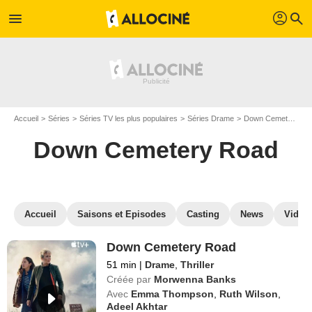
profil
menu
search
Accueil
Séries
Séries TV les plus populaires
Séries Drame
Down Cemetery Road
Down Cemetery Road
Accueil
Saisons et Episodes
Casting
News
Vidéo
Down Cemetery Road
51 min
|
Drame
,
Thriller
Créée par
Morwenna Banks
Avec
Emma Thompson
,
Ruth Wilson
,
Adeel Akhtar