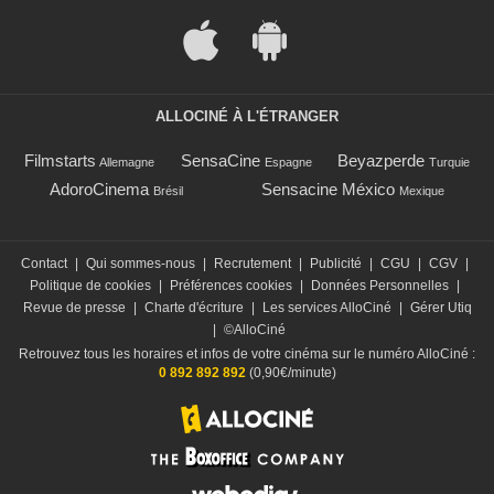
ALLOCINÉ À L'ÉTRANGER
Filmstarts
SensaCine
Beyazperde
Allemagne
Espagne
Turquie
AdoroCinema
Sensacine México
Brésil
Mexique
Contact
|
Qui sommes-nous
|
Recrutement
|
Publicité
|
CGU
|
CGV
|
Politique de cookies
|
Préférences cookies
|
Données Personnelles
|
Revue de presse
|
Charte d'écriture
|
Les services AlloCiné
|
Gérer Utiq
|
©AlloCiné
Retrouvez tous les horaires et infos de votre cinéma sur le numéro AlloCiné :
0 892 892 892
(0,90€/minute)