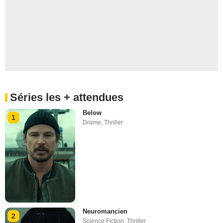
Séries les + attendues
Below
1
Drame
,
Thriller
Neuromancien
2
Science Fiction
,
Thriller