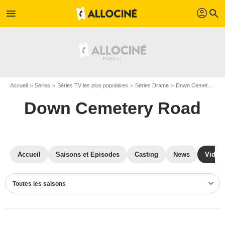
profil
menu
search
Accueil
Séries
Séries TV les plus populaires
Séries Drame
Down Cemetery Road
Down Cemetery Road
Accueil
Saisons et Episodes
Casting
News
Vidéo
Toutes les saisons