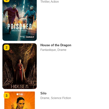
Thriller
,
Action
House of the Dragon
2
Fantastique
,
Drame
Silo
3
Drame
,
Science Fiction