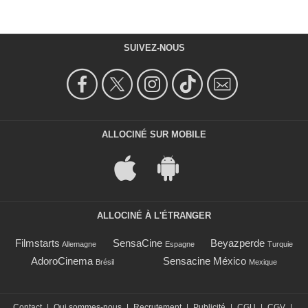
SUIVEZ-NOUS
ALLOCINÉ SUR MOBILE
ALLOCINÉ À L'ÉTRANGER
Filmstarts
SensaCine
Beyazperde
Allemagne
Espagne
Turquie
AdoroCinema
Sensacine México
Brésil
Mexique
Contact
|
Qui sommes-nous
|
Recrutement
|
Publicité
|
CGU
|
CGV
|