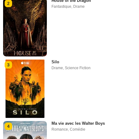
House of the Dragon
2
Fantastique
,
Drame
Silo
3
Drame
,
Science Fiction
Ma vie avec les Walter Boys
4
Romance
,
Comédie