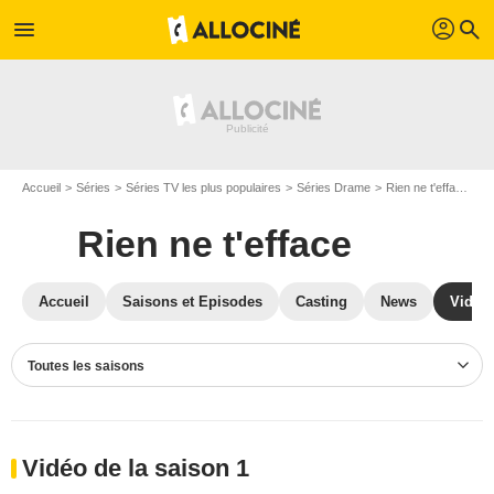
profil
menu
search
Accueil
Séries
Séries TV les plus populaires
Séries Drame
Rien ne t'efface
V
Rien ne t'efface
Accueil
Saisons et Episodes
Casting
News
Vidéo
Toutes les saisons
Vidéo de la saison 1