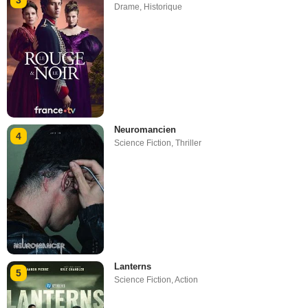
3
Drame
,
Historique
Neuromancien
4
Science Fiction
,
Thriller
Lanterns
5
Science Fiction
,
Action