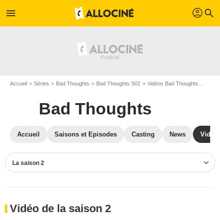
profil
menu
search
Accueil
Séries
Bad Thoughts
Bad Thoughts S02
Vidéos Bad Thoughts
Vidéo
Bad Thoughts
Accueil
Saisons et Episodes
Casting
News
Vidéo
La saison 2
Vidéo de la saison 2