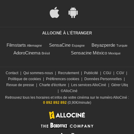
ALLOCINÉ À L'ÉTRANGER
Filmstarts
SensaCine
Beyazperde
Allemagne
Espagne
Turquie
AdoroCinema
Sensacine México
Brésil
Mexique
Contact
|
Qui sommes-nous
|
Recrutement
|
Publicité
|
CGU
|
CGV
|
Politique de cookies
|
Préférences cookies
|
Données Personnelles
|
Revue de presse
|
Charte d'écriture
|
Les services AlloCiné
|
Gérer Utiq
|
©AlloCiné
Retrouvez tous les horaires et infos de votre cinéma sur le numéro AlloCiné :
0 892 892 892
(0,90€/minute)