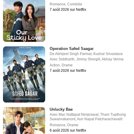
Romance
,
Comédie
7 août 2026 sur Netflix
Operation Safed Saagar
De
Abhijeet Singh Parmar
,
Kushal Srivastava
Avec
Siddharth
,
Jimmy Shergill
,
Abhay Verma
Action
,
Drame
7 août 2026 sur Netflix
Unlucky Bae
Avec
Mac Nattapat Nimjirawat
,
Tham Tupthong
Suwanrakanont
,
Aun Napat Patcharachavalit
Romance
,
Drame
6 août 2026 sur Netflix