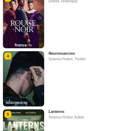
Drame
,
Historique
Neuromancien
4
Science Fiction
,
Thriller
Lanterns
5
Science Fiction
,
Action