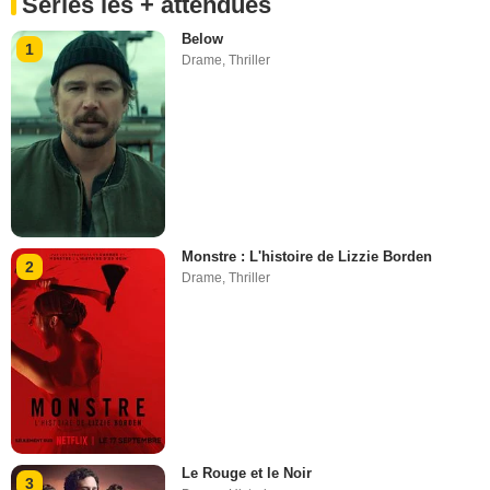
Séries les + attendues
Below
1
Drame
,
Thriller
Monstre : L'histoire de Lizzie Borden
2
Drame
,
Thriller
Le Rouge et le Noir
3