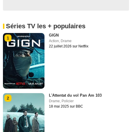
Séries TV les + populaires
GIGN
1
Action
,
Drame
22 juillet 2026 sur Netflix
L'Attentat du vol Pan Am 103
2
Drame
,
Policier
18 mai 2025 sur BBC