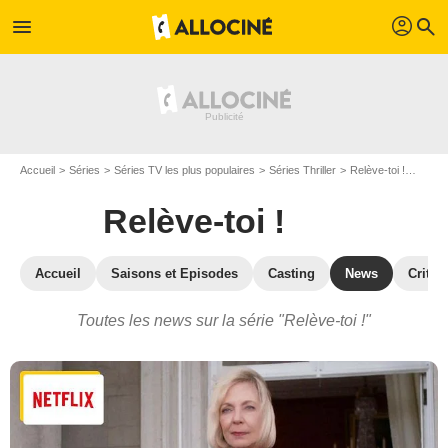
profil
menu
search
Accueil
Séries
Séries TV les plus populaires
Séries Thriller
Relève-toi !
Actual
Relève-toi !
Accueil
Saisons et Episodes
Casting
News
Critiq
Toutes les news sur la série "Relève-toi !"