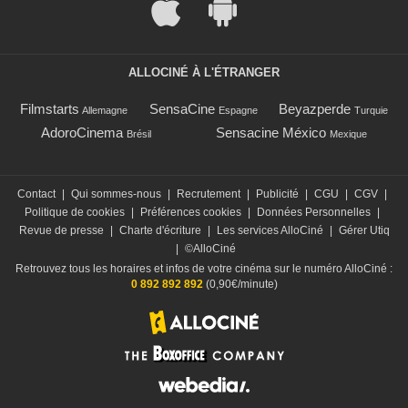
ALLOCINÉ À L'ÉTRANGER
Filmstarts
SensaCine
Beyazperde
Allemagne
Espagne
Turquie
AdoroCinema
Sensacine México
Brésil
Mexique
Contact
|
Qui sommes-nous
|
Recrutement
|
Publicité
|
CGU
|
CGV
|
Politique de cookies
|
Préférences cookies
|
Données Personnelles
|
Revue de presse
|
Charte d'écriture
|
Les services AlloCiné
|
Gérer Utiq
|
©AlloCiné
Retrouvez tous les horaires et infos de votre cinéma sur le numéro AlloCiné :
0 892 892 892
(0,90€/minute)