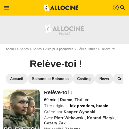
profil
menu
search
Accueil
Séries
Séries TV les plus populaires
Séries Thriller
Relève-toi !
Regar
Relève-toi !
Accueil
Saisons et Episodes
Casting
News
Critiq
Relève-toi !
60 min
|
Drame
,
Thriller
Titre original :
Idz przodem, bracie
Créée par
Kacper Wysocki
Avec
Piotr Witkowski
,
Konrad Eleryk
,
Cezary Żak