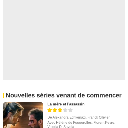
Nouvelles séries venant de commencer
La mère et l'assassin
De
Alexandra Echkenazi
,
Franck Ollivier
Avec
Hélène de Fougerolles
,
Florent Peyre
,
Vittoria Di Savoia