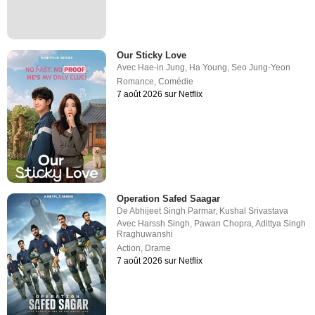
Our Sticky Love
Avec
Hae-in Jung
,
Ha Young
,
Seo Jung-Yeon
Romance
,
Comédie
7 août 2026 sur Netflix
Operation Safed Saagar
De
Abhijeet Singh Parmar
,
Kushal Srivastava
Avec
Harssh Singh
,
Pawan Chopra
,
Adittya Singh
Rraghuwanshi
Action
,
Drame
7 août 2026 sur Netflix