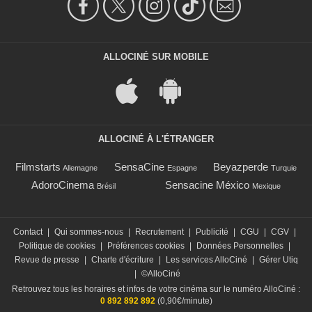
ALLOCINÉ SUR MOBILE
ALLOCINÉ À L'ÉTRANGER
Filmstarts
SensaCine
Beyazperde
Allemagne
Espagne
Turquie
AdoroCinema
Sensacine México
Brésil
Mexique
Contact
|
Qui sommes-nous
|
Recrutement
|
Publicité
|
CGU
|
CGV
|
Politique de cookies
|
Préférences cookies
|
Données Personnelles
|
Revue de presse
|
Charte d'écriture
|
Les services AlloCiné
|
Gérer Utiq
|
©AlloCiné
Retrouvez tous les horaires et infos de votre cinéma sur le numéro AlloCiné :
0 892 892 892
(0,90€/minute)