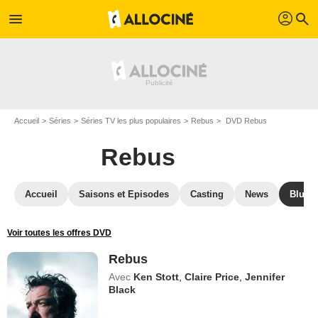
profil
menu
search
Accueil
Séries
Séries TV les plus populaires
Rebus
DVD Rebus
Rebus
Accueil
Saisons et Episodes
Casting
News
Blu-R
Voir toutes les offres DVD
Rebus
Avec
Ken Stott
,
Claire Price
,
Jennifer
Black