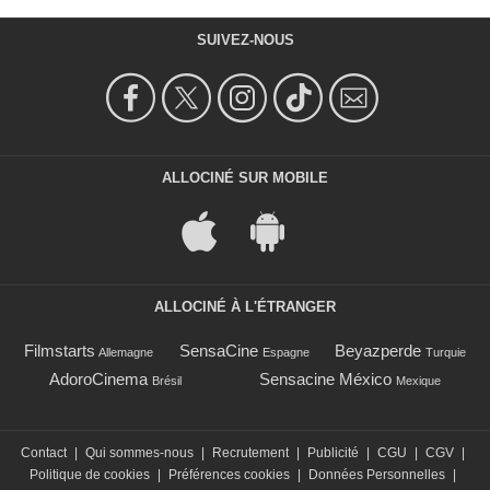
SUIVEZ-NOUS
ALLOCINÉ SUR MOBILE
ALLOCINÉ À L'ÉTRANGER
Filmstarts
SensaCine
Beyazperde
Allemagne
Espagne
Turquie
AdoroCinema
Sensacine México
Brésil
Mexique
Contact
|
Qui sommes-nous
|
Recrutement
|
Publicité
|
CGU
|
CGV
|
Politique de cookies
|
Préférences cookies
|
Données Personnelles
|