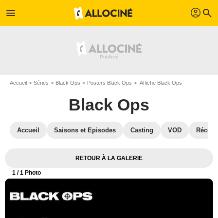
profil
menu
search
Accueil
Séries
Black Ops
Posters Black Ops
Affiche Black Ops
Black Ops
Accueil
Saisons et Episodes
Casting
VOD
Récom
RETOUR À LA GALERIE
1
/ 1 Photo