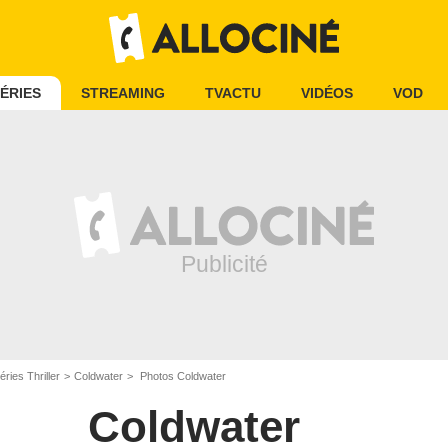
ÉRIES
STREAMING
TVACTU
VIDÉOS
VOD
éries Thriller
Coldwater
Photos Coldwater
Coldwater