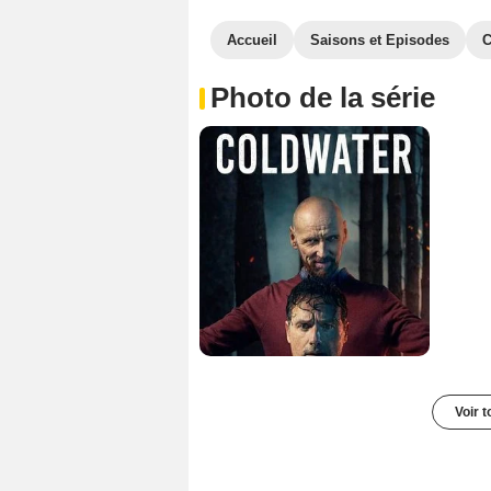
Accueil
Saisons et Episodes
C
Photo de la série
Voir t