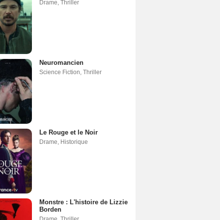
Drame
,
Thriller
Neuromancien
Science Fiction
,
Thriller
Le Rouge et le Noir
Drame
,
Historique
Monstre : L'histoire de Lizzie
Borden
Drame
,
Thriller