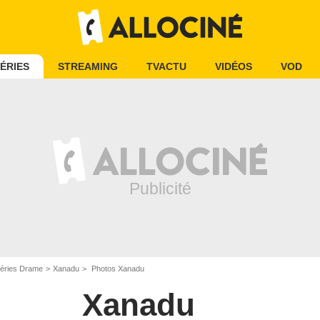
ÉRIES
STREAMING
TVACTU
VIDÉOS
VOD
éries Drame
Xanadu
Photos Xanadu
Xanadu