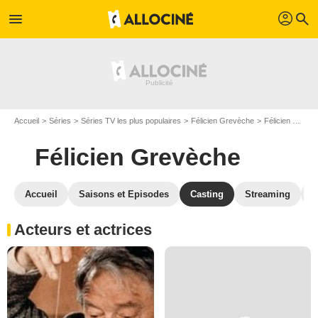
profil
menu
search
Accueil
Séries
Séries TV les plus populaires
Félicien Grevèche
Félicien Grevèche S01
Félicien Grevèche
Accueil
Saisons et Episodes
Casting
Streaming
S
Acteurs et actrices