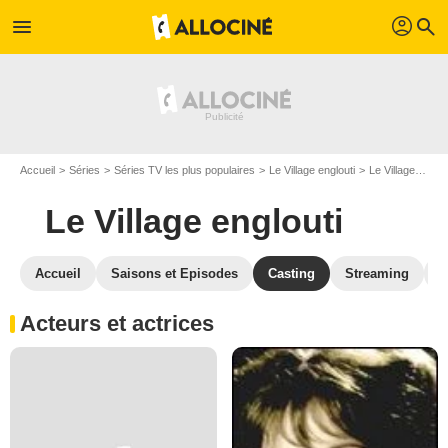
profil
menu
search
Accueil
Séries
Séries TV les plus populaires
Le Village englouti
Le Village englouti S01
Le Village englouti
Accueil
Saisons et Episodes
Casting
Streaming
S
Acteurs et actrices