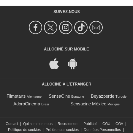
SUIVEZ-NOUS
ALLOCINÉ SUR MOBILE
ALLOCINÉ À L'ÉTRANGER
Filmstarts
SensaCine
Beyazperde
Allemagne
Espagne
Turquie
AdoroCinema
Sensacine México
Brésil
Mexique
Contact
|
Qui sommes-nous
|
Recrutement
|
Publicité
|
CGU
|
CGV
|
Politique de cookies
|
Préférences cookies
|
Données Personnelles
|