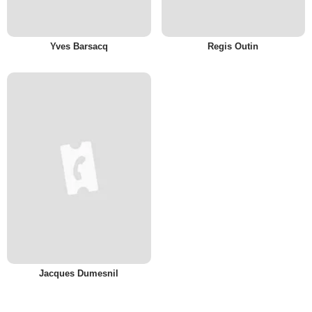
Yves Barsacq
Regis Outin
Jacques Dumesnil