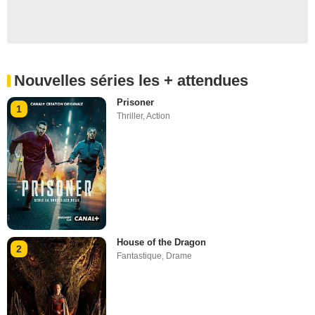
Nouvelles séries les + attendues
Prisoner
1
Thriller
,
Action
House of the Dragon
2
Fantastique
,
Drame