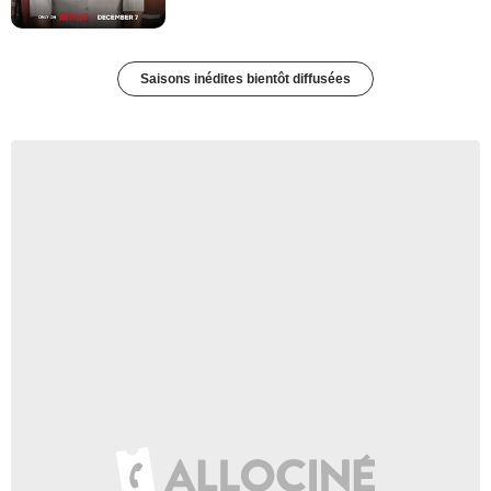
Saisons inédites bientôt diffusées