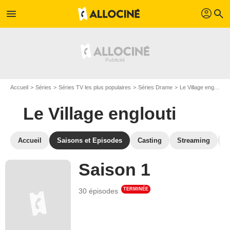
profil
menu
search
Accueil
Séries
Séries TV les plus populaires
Séries Drame
Le Village englouti
Le Village englouti
Accueil
Saisons et Episodes
Casting
Streaming
S
Saison 1
TERMINÉE
30 épisodes