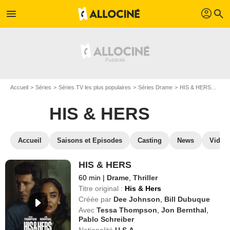
profil
menu
search
Accueil
Séries
Séries TV les plus populaires
Séries Drame
HIS & HERS
Reg
HIS & HERS
Accueil
Saisons et Episodes
Casting
News
Vidéo
HIS & HERS
60 min
|
Drame
,
Thriller
Titre original :
His & Hers
Créée par
Dee Johnson
,
Bill Dubuque
Avec
Tessa Thompson
,
Jon Bernthal
,
Pablo Schreiber