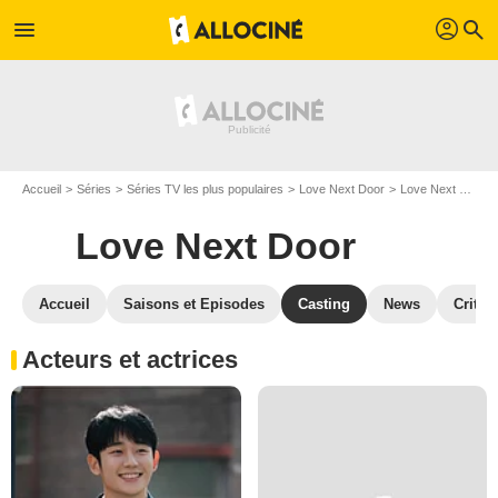
profil
menu
search
Accueil
Séries
Séries TV les plus populaires
Love Next Door
Love Next Door S01
Love Next Door
Accueil
Saisons et Episodes
Casting
News
Critiq
Acteurs et actrices