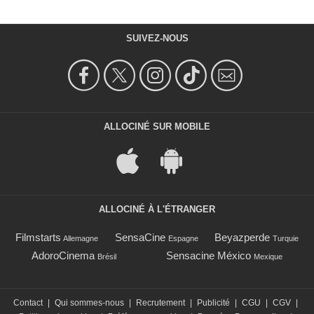
SUIVEZ-NOUS
ALLOCINÉ SUR MOBILE
ALLOCINÉ À L'ÉTRANGER
Filmstarts
SensaCine
Beyazperde
Allemagne
Espagne
Turquie
AdoroCinema
Sensacine México
Brésil
Mexique
Contact
|
Qui sommes-nous
|
Recrutement
|
Publicité
|
CGU
|
CGV
|