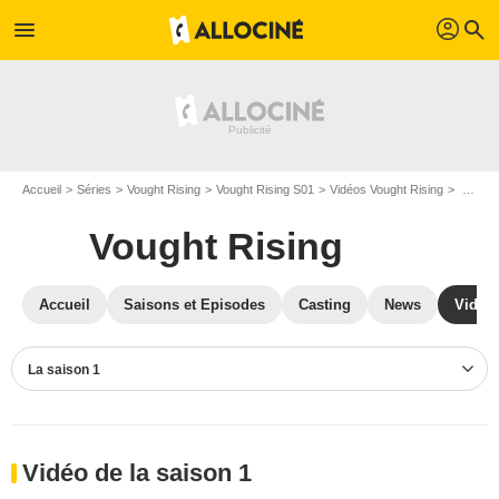
profil
menu
search
Accueil
Séries
Vought Rising
Vought Rising S01
Vidéos Vought Rising
Vidéos Vought Rising S01
Vought Rising
Accueil
Saisons et Episodes
Casting
News
Vidéo
La saison 1
Vidéo de la saison 1