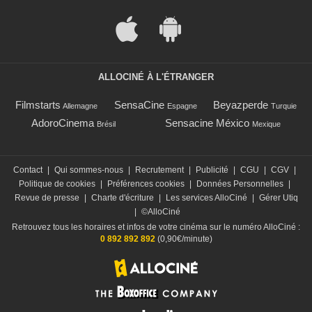
ALLOCINÉ À L'ÉTRANGER
Filmstarts
SensaCine
Beyazperde
Allemagne
Espagne
Turquie
AdoroCinema
Sensacine México
Brésil
Mexique
Contact
|
Qui sommes-nous
|
Recrutement
|
Publicité
|
CGU
|
CGV
|
Politique de cookies
|
Préférences cookies
|
Données Personnelles
|
Revue de presse
|
Charte d'écriture
|
Les services AlloCiné
|
Gérer Utiq
|
©AlloCiné
Retrouvez tous les horaires et infos de votre cinéma sur le numéro AlloCiné :
0 892 892 892
(0,90€/minute)