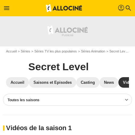
profil
menu
search
Accueil
Séries
Séries TV les plus populaires
Séries Animation
Secret Level
V
Secret Level
Accueil
Saisons et Episodes
Casting
News
Vidéo
Toutes les saisons
Vidéos de la saison 1