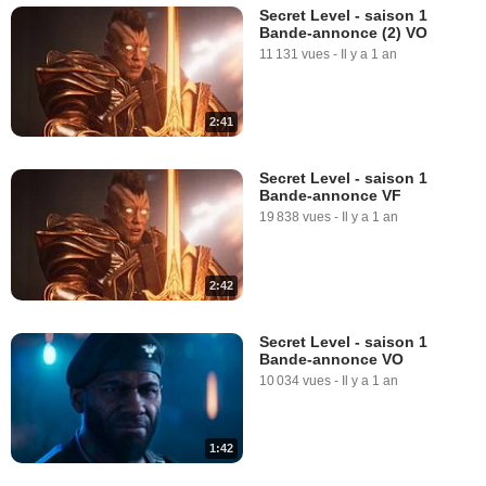
Secret Level - saison 1
Bande-annonce (2) VO
11 131 vues
-
Il y a 1 an
2:41
Secret Level - saison 1
Bande-annonce VF
19 838 vues
-
Il y a 1 an
2:42
Secret Level - saison 1
Bande-annonce VO
10 034 vues
-
Il y a 1 an
1:42