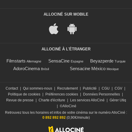
ALLOCINÉ SUR MOBILE
ALLOCINÉ À L'ÉTRANGER
Filmstarts
SensaCine
Beyazperde
Allemagne
Espagne
Turquie
AdoroCinema
Sensacine México
Brésil
Mexique
Contact
|
Qui sommes-nous
|
Recrutement
|
Publicité
|
CGU
|
CGV
|
Politique de cookies
|
Préférences cookies
|
Données Personnelles
|
Revue de presse
|
Charte d'écriture
|
Les services AlloCiné
|
Gérer Utiq
|
©AlloCiné
Retrouvez tous les horaires et infos de votre cinéma sur le numéro AlloCiné :
0 892 892 892
(0,90€/minute)