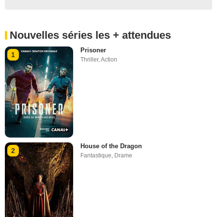
Nouvelles séries les + attendues
Prisoner
1
Thriller
,
Action
House of the Dragon
2
Fantastique
,
Drame