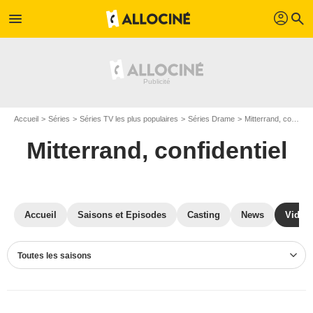
profil
menu
search
Accueil
Séries
Séries TV les plus populaires
Séries Drame
Mitterrand, confidentiel
Mitterrand, confidentiel
Accueil
Saisons et Episodes
Casting
News
Vidéo
Toutes les saisons