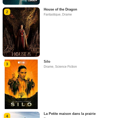
House of the Dragon
2
Fantastique
,
Drame
Silo
3
Drame
,
Science Fiction
La Petite maison dans la prairie
4